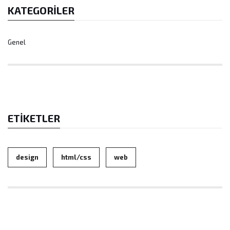
KATEGORILER
Genel
ETIKETLER
design
html/css
web