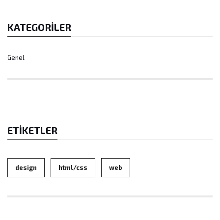
KATEGORILER
Genel
ETIKETLER
design
html/css
web