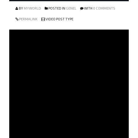
BY
MYWORLD
POSTED IN
GENEL
WITH
0 COMMENTS
PERMALINK
VIDEO POST TYPE