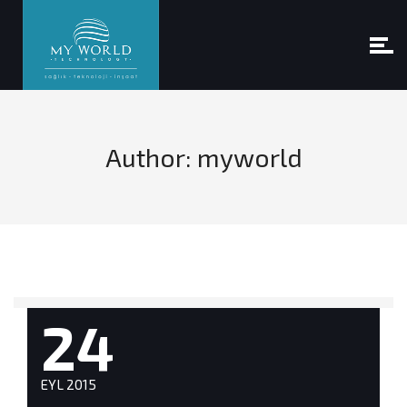
Author:
myworld
24
EYL 2015