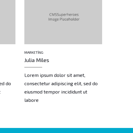
MARKETING
DESIGNER
Julia Miles
Jason Ha
Lorem ipsum dolor sit amet,
Lorem ips
sed do
consectetur adipiscing elit, sed do
consectetu
t
eiusmod tempor incididunt ut
eiusmod t
labore
labore