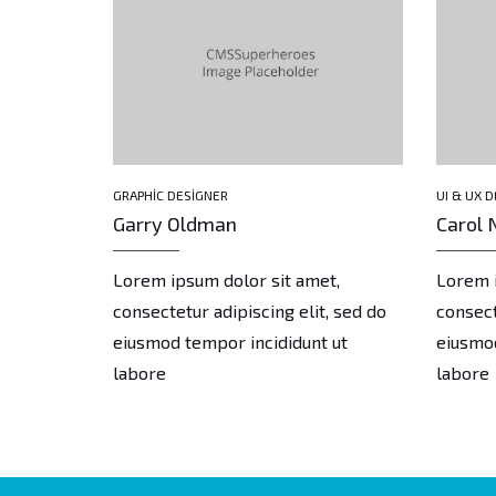
GRAPHIC DESIGNER
UI & UX 
Garry Oldman
Carol 
t,
Lorem ipsum dolor sit amet,
Lorem i
t, sed do
consectetur adipiscing elit, sed do
consect
 ut
eiusmod tempor incididunt ut
eiusmod
labore
labore