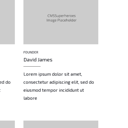
FOUNDER
DEVELOPER
David James
Daniel J
Lorem ipsum dolor sit amet,
Lorem ips
sed do
consectetur adipiscing elit, sed do
consectetu
t
eiusmod tempor incididunt ut
eiusmod t
labore
labore