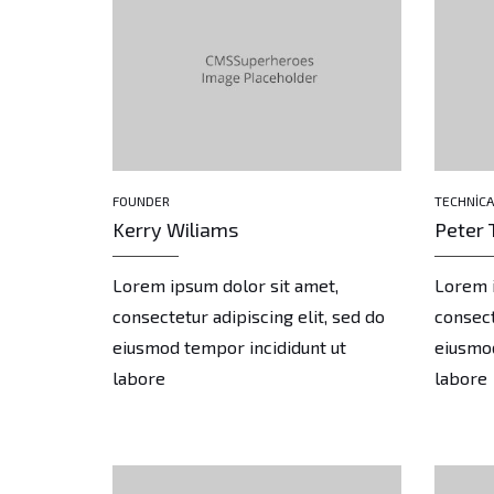
FOUNDER
TECHNICA
Kerry Wiliams
Peter 
t,
Lorem ipsum dolor sit amet,
Lorem i
t, sed do
consectetur adipiscing elit, sed do
consect
 ut
eiusmod tempor incididunt ut
eiusmod
labore
labore