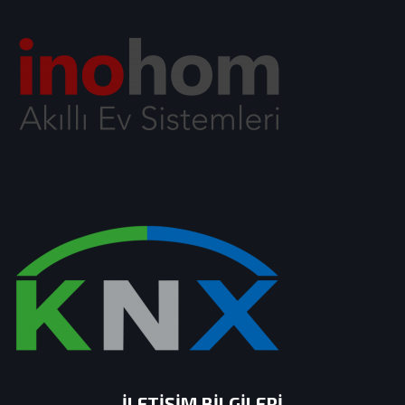
İLETIŞIM BILGILERI