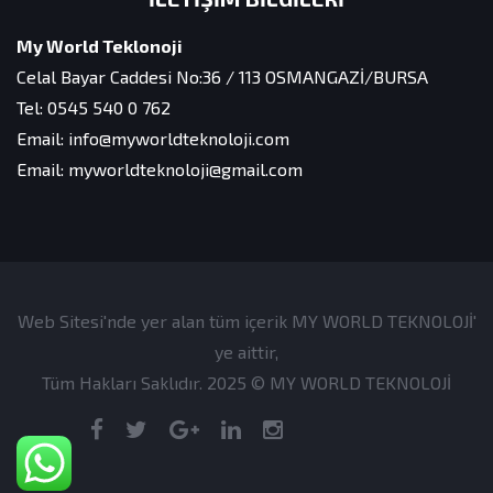
My World Teklonoji
Celal Bayar Caddesi No:36 / 113 OSMANGAZİ/BURSA
Tel: 0545 540 0 762
Email: info@myworldteknoloji.com
Email: myworldteknoloji@gmail.com
Web Sitesi'nde yer alan tüm içerik MY WORLD TEKNOLOJİ'
ye aittir,
Tüm Hakları Saklıdır. 2025 © MY WORLD TEKNOLOJİ