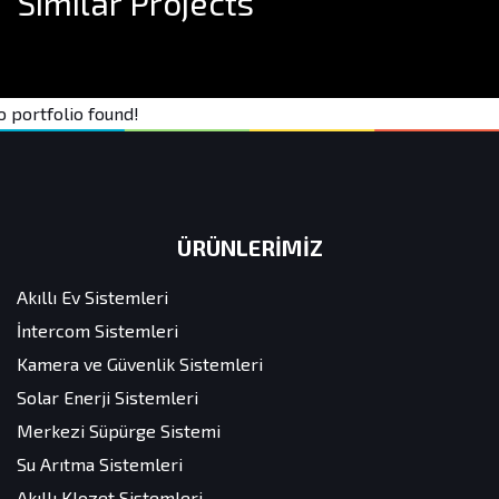
Similar Projects
 portfolio found!
ÜRÜNLERİMİZ
Akıllı Ev Sistemleri
İntercom Sistemleri
Kamera ve Güvenlik Sistemleri
Solar Enerji Sistemleri
Merkezi Süpürge Sistemi
Su Arıtma Sistemleri
Akıllı Klozet Sistemleri