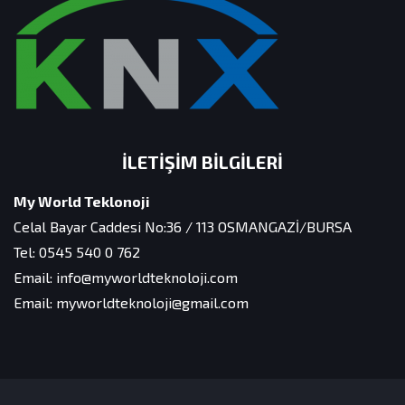
İLETIŞIM BILGILERI
My World Teklonoji
Celal Bayar Caddesi No:36 / 113 OSMANGAZİ/BURSA
Tel: 0545 540 0 762
Email: info@myworldteknoloji.com
Email: myworldteknoloji@gmail.com